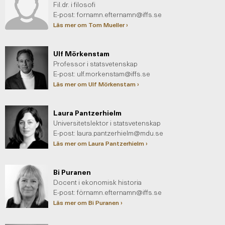
Fil.dr. i filosofi
E-post:
fornamn.efternamn@iffs.se
Läs mer om Tom Mueller ›
Ulf Mörkenstam
Professor i statsvetenskap
E-post:
ulf.morkenstam@iffs.se
Läs mer om Ulf Mörkenstam ›
Laura Pantzerhielm
Universitetslektor i statsvetenskap
E-post:
laura.pantzerhielm@mdu.se
Läs mer om Laura Pantzerhielm ›
Bi Puranen
Docent i ekonomisk historia
E-post: fö
rnamn.efternamn@iffs.se
Läs mer om Bi Puranen ›