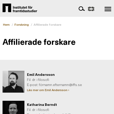
Hem
/
Forskning
/
Affilierade forskare
Affilierade forskare
Emil Andersson
Fil. dr. i filosofi
E-post: fö
rnamn.efternamn@iffs.se
Läs mer om Emil Andersson ›
Katharina Berndt
Fil. dr. i filosofi