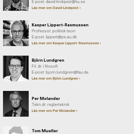
E-post:
david.lindqvist@liu.se
Läs mer om David Lindqvist ›
Kasper Lippert-Rasmussen
Professor, politisk teori
E-post:
lippert@ps.au.dk
Läs mer om Kasper Lippert-Rasmussen ›
Björn Lundgren
Fil. dr. i filosofi
E-post:
bjorn.lundgren@fau.de
Läs mer om Björn Lundgren ›
Per Molander
Tekn.dr. reglerteknik
Läs mer om Per Molander ›
Tom Mueller