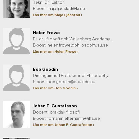
Tekn. Dr., Lektor
E-post:
maja.fjaestad@ki.se
Läs mer om Maja Fjaestad ›
Helen Frowe
Fil. dr. i filosofi och Wallenberg Academy Research Fellow
E-post:
helen.frowe@philosophy.su.se
Läs mer om Helen Frowe ›
Bob Goodin
Distinguished Professor of Philosophy
E-post:
bob.goodin@anu.edu.au
Läs mer om Bob Goodin ›
Johan E. Gustafsson
Docent i praktisk filosofi
E-post: fö
rnamn.efternamn@iffs.se
Läs mer om Johan E. Gustafsson ›