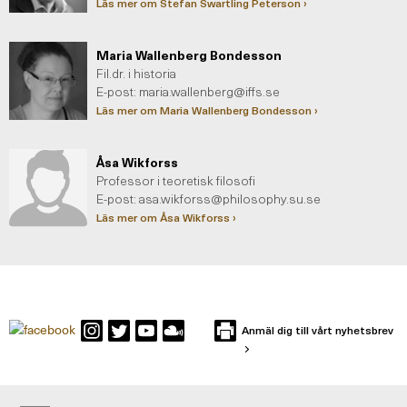
Läs mer om Stefan Swartling Peterson ›
Maria Wallenberg Bondesson
Fil.dr. i historia
E-post:
maria.wallenberg@iffs.se
Läs mer om Maria Wallenberg Bondesson ›
Åsa Wikforss
Professor i teoretisk filosofi
E-post:
asa.wikforss@philosophy.su.se
Läs mer om Åsa Wikforss ›
Anmäl dig till vårt nyhetsbrev