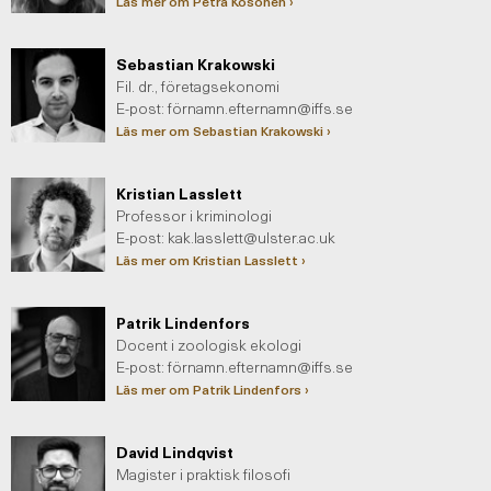
Läs mer om Petra Kosonen ›
Sebastian Krakowski
Fil. dr., företagsekonomi
E-post: fö
rnamn.efternamn@iffs.se
Läs mer om Sebastian Krakowski ›
Kristian Lasslett
Professor i kriminologi
E-post:
kak.lasslett@ulster.ac.uk
Läs mer om Kristian Lasslett ›
Patrik Lindenfors
Docent i zoologisk ekologi
E-post: fö
rnamn.efternamn@iffs.se
Läs mer om Patrik Lindenfors ›
David Lindqvist
Magister i praktisk filosofi