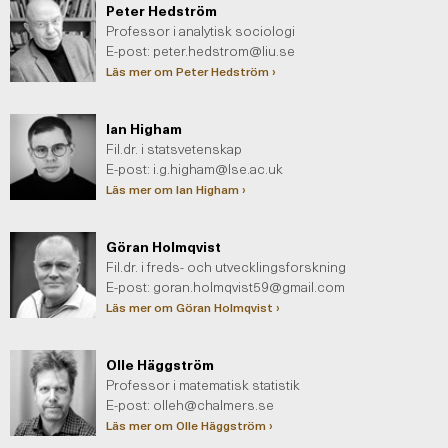
Peter Hedström
Professor i analytisk sociologi
E-post:
peter.hedstrom@liu.se
Läs mer om Peter Hedström ›
Ian Higham
Fil.dr. i statsvetenskap
E-post:
i.g.higham@lse.ac.uk
Läs mer om Ian Higham ›
Göran Holmqvist
Fil.dr. i freds- och utvecklingsforskning
E-post:
goran.holmqvist59@gmail.com
Läs mer om Göran Holmqvist ›
Olle Häggström
Professor i matematisk statistik
E-post:
olleh@chalmers.se
Läs mer om Olle Häggström ›