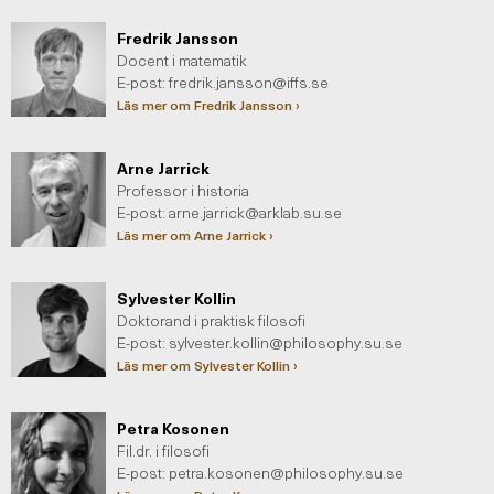
Fredrik Jansson
Docent i matematik
E-post:
fredrik.jansson@iffs.se
Läs mer om Fredrik Jansson ›
Arne Jarrick
Professor i historia
E-post:
arne.jarrick@arklab.su.se
Läs mer om Arne Jarrick ›
Sylvester Kollin
Doktorand i praktisk filosofi
E-post:
sylvester.kollin@philosophy.su.se
Läs mer om Sylvester Kollin ›
Petra Kosonen
Fil.dr. i filosofi
E-post:
petra.kosonen@philosophy.su.se