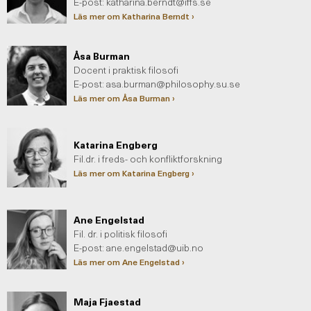
E-post:
katharina.berndt@iffs.se
Läs mer om Katharina Berndt ›
Åsa Burman
Docent i praktisk filosofi
E-post:
asa.burman@philosophy.su.se
Läs mer om Åsa Burman ›
Katarina Engberg
Fil.dr. i freds- och konfliktforskning
Läs mer om Katarina Engberg ›
Ane Engelstad
Fil. dr. i politisk filosofi
E-post:
ane.engelstad@uib.no
Läs mer om Ane Engelstad ›
Maja Fjaestad