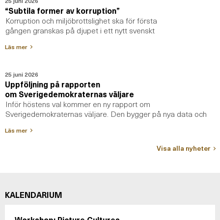
25 juni 2026
“Subtila former av korruption”
Korruption och miljöbrottslighet ska för första
gången granskas på djupet i ett nytt svenskt
forskningsprogram på Institutet ...
Läs mer
25 juni 2026
Uppföljning på rapporten
om Sverigedemokraternas väljare
Inför höstens val kommer en ny rapport om
Sverigedemokraternas väljare. Den bygger på nya data och
följer upp den uppmärksamm...
Läs mer
Visa alla nyheter
KALENDARIUM
Workshop: Picture Cultures