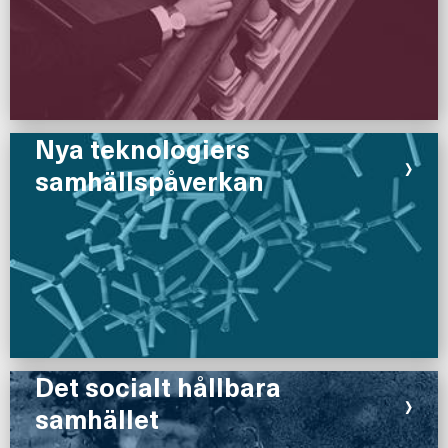
Nya teknologiers
›
samhällspåverkan
Det socialt hållbara
›
samhället