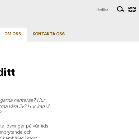
Lättläst
OM OSS
KONTAKTA OSS
ditt
ngarna hanteras? Hur
a våra liv? Hur kan vi
?
tta lösningar på vår tids
banbrytande och
 samhället i stort.