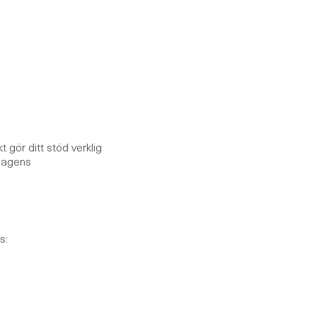
gör ditt stöd verklig
dagens
s: