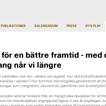
PUBLIKATIONER
KALENDARIUM
PRESS
IFFS PLAY
 för en bättre framtid - med 
g når vi längre
tår samhällen runt om i världen vid vägskäl.
Hur ska klimatförändri
ecklas i världen? Hur kommer teknologiska genombrott att form
aningar som integration, ekonomisk ojämlikhet och brottslighet
dsstudier arbetar forskare från en mängd olika discipliner för att hi
nom ett interdisciplinärt angreppsätt ägnar vi oss åt angelägen, 
ning – kunskap som sedan förmedlas vidare till beslutsfattare och