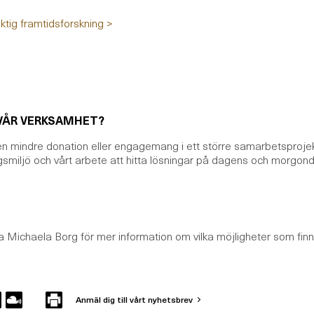
ktig framtidsforskning >
L VÅR VERKSAMHET?
n mindre donation eller engagemang i ett större samarbetsprojekt 
ngsmiljö och
vårt
arbete att hitta lösningar på dagens och
morgon
 Michaela Borg för mer information om vilka möjligheter som finn
Anmäl dig till vårt nyhetsbrev