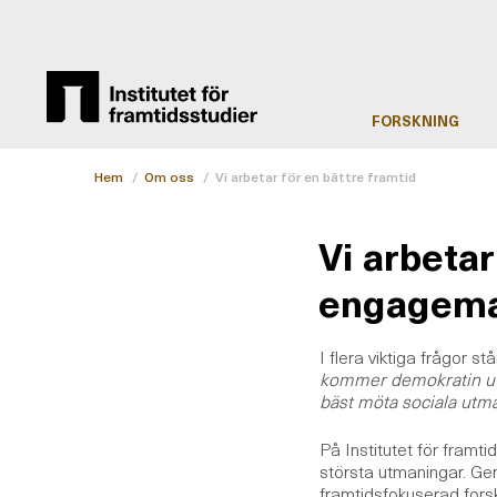
FORSKNING
Hem
/
Om oss
/
Vi arbetar för en bättre framtid
Vi arbetar
engageman
I flera viktiga frågor s
kommer demokratin utv
bäst möta sociala utm
På Institutet för framti
största utmaningar. Ge
framtidsfokuserad forsk