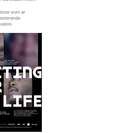
ktörer som är
existerande
kation.