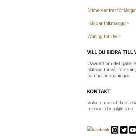
Mimercentret för långsi
Hållbar folkmängd >
Waiting for life >
VILL DU BIDRA TIL
Oavsett om det gäller e
skillnad för vår forskni
samhällsutmaningar.
KONTAKT
Välkommen att kontakta
michaela.borg@iffs.se