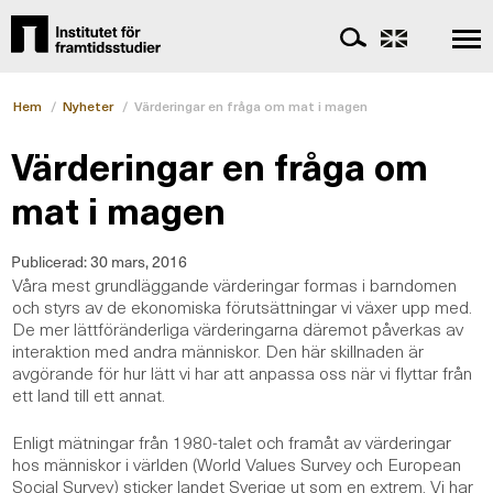
Hem
/
Nyheter
/
Värderingar en fråga om mat i magen
Värderingar en fråga om
mat i magen
Publicerad:
30 mars, 2016
Våra mest grundläggande värderingar formas i barndomen
och styrs av de ekonomiska förutsättningar vi växer upp med.
De mer lättföränderliga värderingarna däremot påverkas av
interaktion med andra människor. Den här skillnaden är
avgörande för hur lätt vi har att anpassa oss när vi flyttar från
ett land till ett annat.
Enligt mätningar från 1980-talet och framåt av värderingar
hos människor i världen (World Values Survey och European
Social Survey) sticker landet Sverige ut som en extrem. Vi har