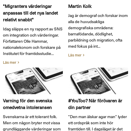
"Migranters värderingar
Martin Kolk
anpassas till det nya landet
Jag är demograf och forskar inom
relativt snabbt"
alla de huvudsakliga
demografiska områdena:
Idag släpps en ny rapport av SNS
barnafödande, dödlighet,
om integration och värderingar.
parbildning och migration, ofta
Författaren Olle Hammar,
med fokus på int...
nationalekonom och forskare på
Institutet för framtidsstudie...
Läs mer
Läs mer
Varning för den svenska
#YouToo? När förövaren är
omedvetna intoleransen
din partner
Svenskarna är ett tolerant folk.
”Den man älskar agar man” lyder
Men om någon bryter mot vissa
ett ordspråk som inte hör
grundläggande värderingar som
framtiden till. I dagsläget är det