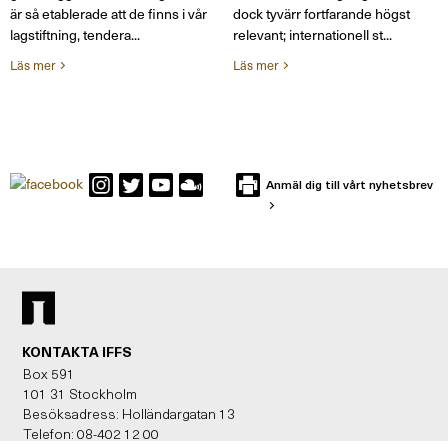
är så etablerade att de finns i vår
dock tyvärr fortfarande högst
lagstiftning, tendera...
relevant; internationell st...
Läs mer
Läs mer
Anmäl dig till vårt nyhetsbrev
KONTAKTA IFFS
Box 591
101 31 Stockholm
Besöksadress: Holländargatan 13
Telefon: 08-402 12 00