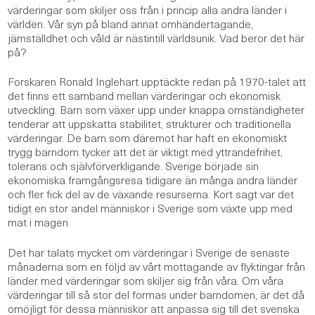
värderingar som skiljer oss från i princip alla andra länder i
världen. Vår syn på bland annat omhändertagande,
jämställdhet och våld är nästintill världsunik. Vad beror det här
på?
Forskaren Ronald Inglehart upptäckte redan på 1970-talet att
det finns ett samband mellan värderingar och ekonomisk
utveckling. Barn som växer upp under knappa omständigheter
tenderar att uppskatta stabilitet, strukturer och traditionella
värderingar. De barn som däremot har haft en ekonomiskt
trygg barndom tycker att det är viktigt med yttrandefrihet,
tolerans och självförverkligande. Sverige började sin
ekonomiska framgångsresa tidigare än många andra länder
och fler fick del av de växande resurserna. Kort sagt var det
tidigt en stor andel människor i Sverige som växte upp med
mat i magen.
Det har talats mycket om värderingar i Sverige de senaste
månaderna som en följd av vårt mottagande av flyktingar från
länder med värderingar som skiljer sig från våra. Om våra
värderingar till så stor del formas under barndomen, är det då
omöjligt för dessa människor att anpassa sig till det svenska