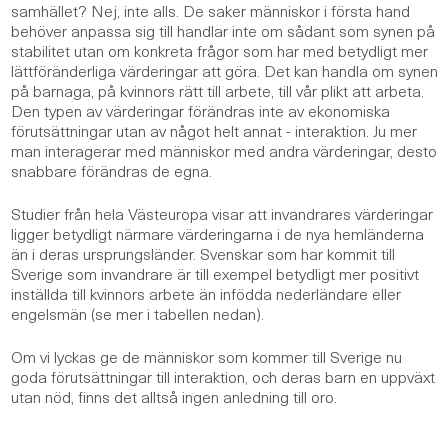
samhället? Nej, inte alls. De saker människor i första hand
behöver anpassa sig till handlar inte om sådant som synen på
stabilitet utan om konkreta frågor som har med betydligt mer
lättföränderliga värderingar att göra. Det kan handla om synen
på barnaga, på kvinnors rätt till arbete, till vår plikt att arbeta.
Den typen av värderingar förändras inte av ekonomiska
förutsättningar utan av något helt annat - interaktion. Ju mer
man interagerar med människor med andra värderingar, desto
snabbare förändras de egna.
Studier från hela Västeuropa visar att invandrares värderingar
ligger betydligt närmare värderingarna i de nya hemländerna
än i deras ursprungsländer. Svenskar som har kommit till
Sverige som invandrare är till exempel betydligt mer positivt
inställda till kvinnors arbete än infödda nederländare eller
engelsmän (se mer i tabellen nedan).
Om vi lyckas ge de människor som kommer till Sverige nu
goda förutsättningar till interaktion, och deras barn en uppväxt
utan nöd, finns det alltså ingen anledning till oro.