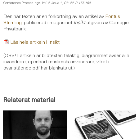
Conference Proceedings
. Vol. 2, Issue 1., Ch. 22. P. 155-164.
Den här texten är en förkortning av en artikel av
Pontus
Strimling
, publicerad i magasinet
Insikt
utgiven av Carnegie
Privatbank.
Läs hela artikeln i Insikt
(OBS! I artikeln är bildtexten felaktig, diagrammet avser alla
invandrare, ej enbart muslimska invandrare, vilket i
ovanstående pdf har blankats ut.)
Relaterat material