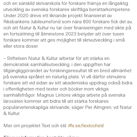
och en särskild skrivarskola för forskare främja en långsiktig
utveckling av svenska forskares skriftliga berättarkompetens.
Under 2020 drevs ett liknande projekt finansierat av
Riksbankens Jubileumsfond som nära 800 forskare fick del av,
och att Natur & Kultur nu tar över finansieringen med sikte på
en fortsättning till åtminstone 2023 betyder att över tusen
forskare kommer att ges möjlighet till skrivutveckling i små
eller stora doser.
– Stiftelsen Natur & Kultur arbetar för att stärka en
demokratisk samhällsutveckling, i den uppgiften har
tillgängliggörandet av forskningsresultat till en bred allmänhet
på svenska språket en naturlig plats. Vi vill därför stimulera
forskare att vid sidan av sitt akademiska uppdrag också bidra
i offentligheten med texter och böcker inom viktiga
samhällsfrågor. Magnus Lintons viktiga arbete på svenska
lärosäten kommer att bidra till att stärka forskares
populärvetenskapliga skrivande, säger Per Almgren, vd Natur
& Kultur.
Mer om projektet Text och stil:
iffs.se/textochstil