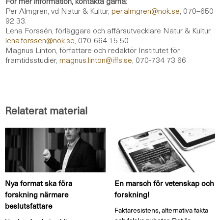
För mer information, kontakta gärna:
Per Almgren, vd Natur & Kultur,
per.almgren@nok.se
, 070–650
92 33.
Lena Forssén, förläggare och affärsutvecklare Natur & Kultur,
lena.forssen@nok.se
, 070-664 15 50.
Magnus Linton, författare och redaktör Institutet för
framtidsstudier,
magnus.linton@iffs.se
, 070-734 73 66
Relaterat material
Nya format ska föra
En marsch för vetenskap och
forskning närmare
forskning!
beslutsfattare
Faktaresistens, alternativa fakta