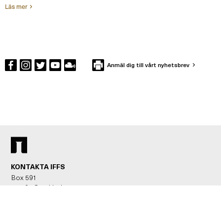
Läs mer
Anmäl dig till vårt nyhetsbrev
KONTAKTA IFFS
Box 591
101 31 Stockholm
Besöksadress: Holländargatan 13
Telefon: 08-402 12 00