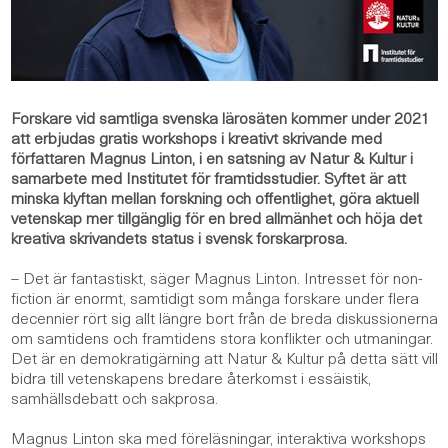
Forskare vid samtliga svenska lärosäten kommer under 2021
att erbjudas gratis workshops i kreativt skrivande med
författaren Magnus Linton, i en satsning av Natur & Kultur i
samarbete med Institutet för framtidsstudier. Syftet är att
minska klyftan mellan forskning och offentlighet, göra aktuell
vetenskap mer tillgänglig för en bred allmänhet och höja det
kreativa skrivandets status i svensk forskarprosa.
– Det är fantastiskt, säger Magnus Linton. Intresset för non-
fiction är enormt, samtidigt som många forskare under flera
decennier rört sig allt längre bort från de breda diskussionerna
om samtidens och framtidens stora konflikter och utmaningar.
Det är en demokratigärning att Natur & Kultur på detta sätt vill
bidra till vetenskapens bredare återkomst i essäistik,
samhällsdebatt och sakprosa.
Magnus Linton ska med föreläsningar, interaktiva workshops