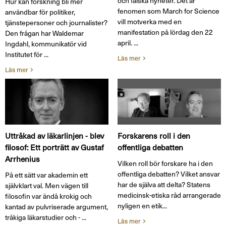
och falska nyheter. Det är
Hur kan forskning bli mer
fenomen som March for Science
användbar för politiker,
vill motverka med en
tjänstepersoner och journalister?
manifestation på lördag den 22
Den frågan har Waldemar
april. ...
Ingdahl, kommunikatör vid
Institutet för ...
Läs mer
Läs mer
Uttråkad av läkarlinjen - blev
Forskarens roll i den
filosof: Ett porträtt av Gustaf
offentliga debatten
Arrhenius
Vilken roll bör forskare ha i den
offentliga debatten? Vilket ansvar
På ett sätt var akademin ett
har de själva att delta? Statens
självklart val. Men vägen till
medicinsk-etiska råd arrangerade
filosofin var ändå krokig och
nyligen en etik...
kantad av pulvriserade argument,
tråkiga läkarstudier och - ...
Läs mer