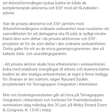
att Arbetsförmedlingen lyckas bättre än både de
kompletterande aktörerna och ESF med att få individer i
arbete.
När de privata aktörerna och ESF jämförs med
Arbetsförmedlingens ordinarie verksamhet visar resultaten att
sannolikheten för att deltagarna ska få jobb är tydligt mindre
bland dem som deltar i de privata aktörernas och ESF-
projekten än för de som deltar i den ordinarie verksamheten.
Detta gäller för ett av de stora garantiprogrammen, den så
kallade Jobb- och utvecklingsgarantin.
- Att privata aktörer skulle höja effektiviteten i verksamheten,
bidra med snabbare övergångar till arbete och leverera bättre
kvalitet än den statliga verksamheten är inget vi finner belägg
för. Snarare är det tvärtom, säger Ryszard Szulkin,
projektledare för Temagruppen Integration i Arbetslivet.
Mer om forskningsresultaten går att höra på Temagruppen
Integration i Arbetslivet och Institutet för Framtidsstudiers
seminarium idag måndag den 30 juni, på Wisby Strand Event
& Congress, kl. 13.00 i Visby.