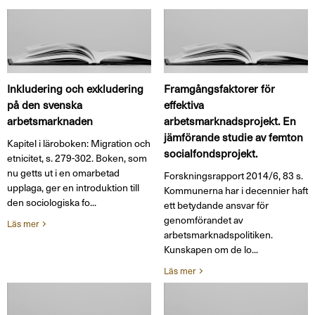
Inkludering och exkludering
Framgångsfaktorer för
på den svenska
effektiva
arbetsmarknaden
arbetsmarknadsprojekt. En
jämförande studie av femton
Kapitel i läroboken: Migration och
socialfondsprojekt.
etnicitet, s. 279-302. Boken, som
nu getts ut i en omarbetad
Forskningsrapport 2014/6, 83 s.
upplaga, ger en introduktion till
Kommunerna har i decennier haft
den sociologiska fo...
ett betydande ansvar för
genomförandet av
Läs mer
arbetsmarknadspolitiken.
Kunskapen om de lo...
Läs mer