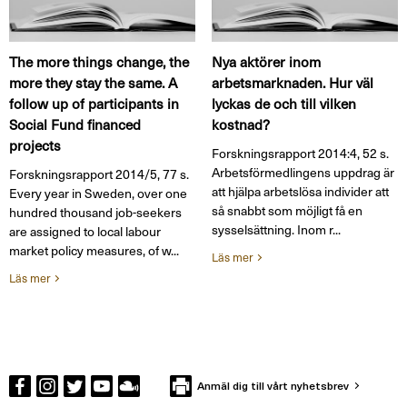
The more things change, the
Nya aktörer inom
more they stay the same. A
arbetsmarknaden. Hur väl
follow up of participants in
lyckas de och till vilken
Social Fund financed
kostnad?
projects
Forskningsrapport 2014:4, 52 s.
Arbetsförmedlingens uppdrag är
Forskningsrapport 2014/5, 77 s.
att hjälpa arbetslösa individer att
Every year in Sweden, over one
så snabbt som möjligt få en
hundred thousand job-seekers
sysselsättning. Inom r...
are assigned to local labour
market policy measures, of w...
Läs mer
Läs mer
Anmäl dig till vårt nyhetsbrev