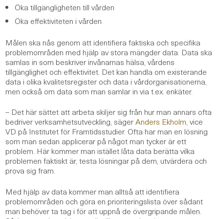
Öka tillgängligheten till vården
Öka effektiviteten i vården
Målen ska nås genom att identifiera faktiska och specifika
problemområden med hjälp av stora mängder data. Data ska
samlas in som beskriver invånarnas hälsa, vårdens
tillgänglighet och effektivitet. Det kan handla om existerande
data i olika kvalitetsregister och data i vårdorganisationerna,
men också om data som man samlar in via t.ex. enkäter.
– Det här sättet att arbeta skiljer sig från hur man annars ofta
bedriver verksamhetsutveckling, säger
Anders Ekholm
, vice
VD på Institutet för Framtidsstudier. Ofta har man en lösning
som man sedan applicerar på något man tycker är ett
problem. Här kommer man istället låta data berätta vilka
problemen faktiskt är, testa lösningar på dem, utvärdera och
prova sig fram.
Med hjälp av data kommer man alltså att identifiera
problemområden och göra en prioriteringslista över sådant
man behöver ta tag i för att uppnå de övergripande målen.