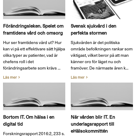
Förändringsleken. Spelet om
Svensk sjukvård i den
framtidens vård och omsorg
perfekta stormen
Hur ser framtidens vård ut? Hur
Sjukvården är det politiska
kan vi på ett effektivare sätt hjälpa
område befolkningen rankar som
olika typer av patienter, vad är
viktigast, vilket beror på att man
chefens roll i det
känner oro för läget nu och
förändringsarbete som krävs ...
framöver. De närmaste åren k...
Läs mer
Läs mer
Bortom IT. Om hälsa i en
När vården blir IT. En
digital tid
underlagsrapport till
eHälsokommittén
Forskningsrapport 2016:2, 233 s.