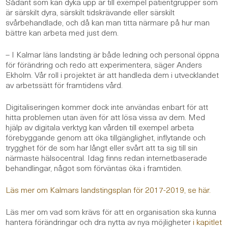
Sådant som kan dyka upp är till exempel patientgrupper som
är särskilt dyra, särskilt tidskrävande eller särskilt
svårbehandlade, och då kan man titta närmare på hur man
bättre kan arbeta med just dem.
– I Kalmar läns landsting är både ledning och personal öppna
för förändring och redo att experimentera, säger Anders
Ekholm. Vår roll i projektet är att handleda dem i utvecklandet
av arbetssätt för framtidens vård.
Digitaliseringen kommer dock inte användas enbart för att
hitta problemen utan även för att lösa vissa av dem. Med
hjälp av digitala verktyg kan vården till exempel arbeta
förebyggande genom att öka tillgänglighet, inflytande och
trygghet för de som har långt eller svårt att ta sig till sin
närmaste hälsocentral. Idag finns redan internetbaserade
behandlingar, något som förväntas öka i framtiden.
Läs mer om Kalmars landstingsplan för 2017-2019, se här.
Läs mer om vad som krävs för att en organisation ska kunna
hantera förändringar och dra nytta av nya möjligheter
i kapitlet