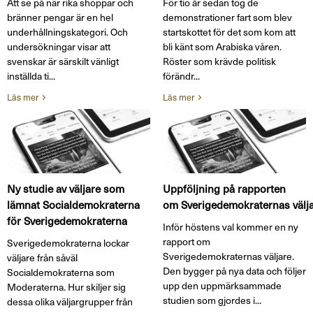
Att se på när rika shoppar och
För tio år sedan tog de
bränner pengar är en hel
demonstrationer fart som blev
underhållningskategori. Och
startskottet för det som kom att
undersökningar visar att
bli känt som Arabiska våren.
svenskar är särskilt vänligt
Röster som krävde politisk
inställda ti...
förändr...
Läs mer
Läs mer
Ny studie av väljare som
Uppföljning på rapporten
lämnat Socialdemokraterna
om Sverigedemokraternas väl
för Sverigedemokraterna
Inför höstens val kommer en ny
rapport om
Sverigedemokraterna lockar
Sverigedemokraternas väljare.
väljare från såväl
Den bygger på nya data och följer
Socialdemokraterna som
upp den uppmärksammade
Moderaterna. Hur skiljer sig
studien som gjordes i...
dessa olika väljargrupper från