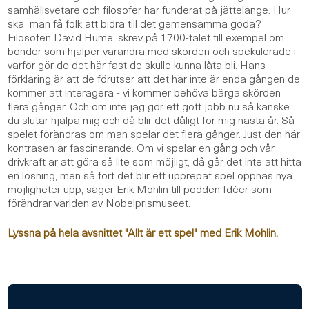
samhällsvetare och filosofer har funderat på jättelänge. Hur
ska man få folk att bidra till det gemensamma goda?
Filosofen David Hume, skrev på 1700-talet till exempel om
bönder som hjälper varandra med skörden och spekulerade i
varför gör de det här fast de skulle kunna låta bli. Hans
förklaring är att de förutser att det här inte är enda gången de
kommer att interagera - vi kommer behöva bärga skörden
flera gånger. Och om inte jag gör ett gott jobb nu så kanske
du slutar hjälpa mig och då blir det dåligt för mig nästa år. Så
spelet förändras om man spelar det flera gånger. Just den här
kontrasen är fascinerande. Om vi spelar en gång och vår
drivkraft är att göra så lite som möjligt, då går det inte att hitta
en lösning, men så fort det blir ett upprepat spel öppnas nya
möjligheter upp, säger Erik Mohlin till podden Idéer som
förändrar världen av Nobelprismuseet.
Lyssna på hela avsnittet "Allt är ett spel" med Erik Mohlin.