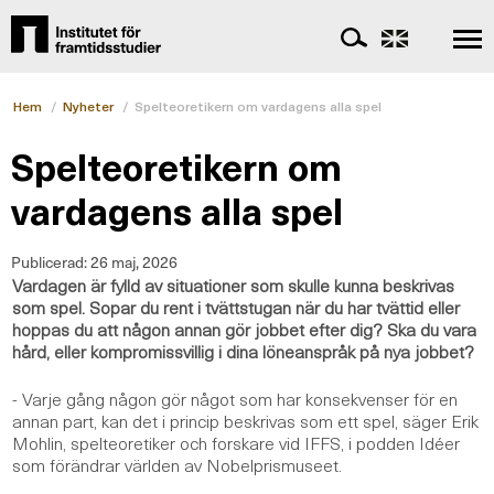
Hem
/
Nyheter
/
Spelteoretikern om vardagens alla spel
Spelteoretikern om
vardagens alla spel
Publicerad:
26 maj, 2026
Vardagen är fylld av situationer som skulle kunna beskrivas
som spel. Sopar du rent i tvättstugan när du har tvättid eller
hoppas du att någon annan gör jobbet efter dig? Ska du vara
hård, eller kompromissvillig i dina löneanspråk på nya jobbet?
- Varje gång någon gör något som har konsekvenser för en
annan part, kan det i princip beskrivas som ett spel, säger Erik
Mohlin, spelteoretiker och forskare vid IFFS, i podden Idéer
som förändrar världen av Nobelprismuseet.