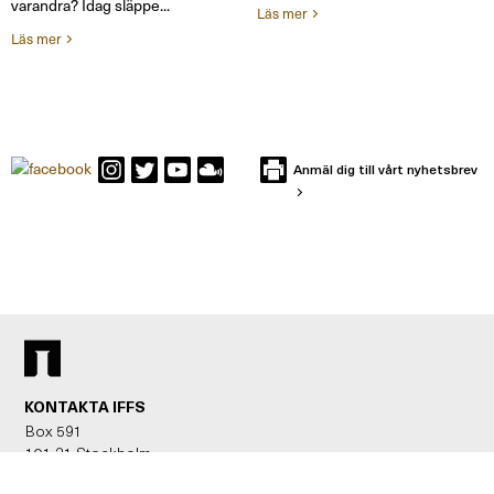
varandra? Idag släppe...
Läs mer
Läs mer
Anmäl dig till vårt nyhetsbrev
KONTAKTA IFFS
Box 591
101 31 Stockholm
Besöksadress: Holländargatan 13