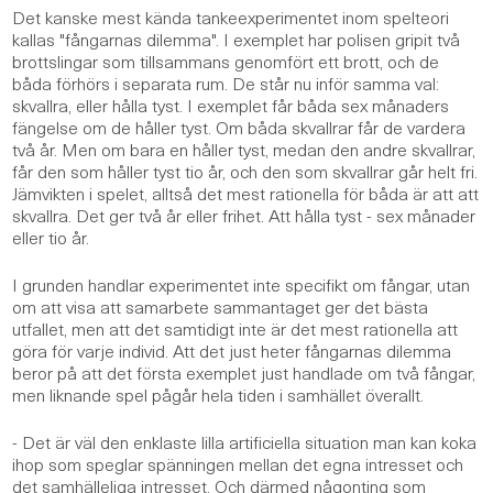
Det kanske mest kända tankeexperimentet inom spelteori
kallas "fångarnas dilemma". I exemplet har polisen gripit två
brottslingar som tillsammans genomfört ett brott, och de
båda förhörs i separata rum. De står nu inför samma val:
skvallra, eller hålla tyst. I exemplet får båda sex månaders
fängelse om de håller tyst. Om båda skvallrar får de vardera
två år. Men om bara en håller tyst, medan den andre skvallrar,
får den som håller tyst tio år, och den som skvallrar går helt fri.
Jämvikten i spelet, alltså det mest rationella för båda är att att
skvallra. Det ger två år eller frihet. Att hålla tyst - sex månader
eller tio år.
I grunden handlar experimentet inte specifikt om fångar, utan
om att visa att samarbete sammantaget ger det bästa
utfallet, men att det samtidigt inte är det mest rationella att
göra för varje individ. Att det just heter fångarnas dilemma
beror på att det första exemplet just handlade om två fångar,
men liknande spel pågår hela tiden i samhället överallt.
- Det är väl den enklaste lilla artificiella situation man kan koka
ihop som speglar spänningen mellan det egna intresset och
det samhälleliga intresset. Och därmed någonting som