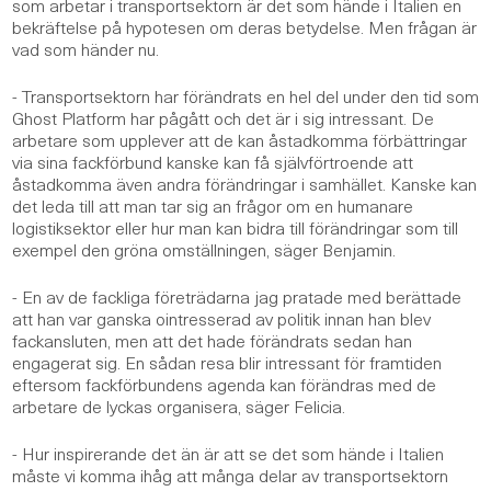
som arbetar i transportsektorn är det som hände i Italien en
bekräftelse på hypotesen om deras betydelse. Men frågan är
vad som händer nu.
- Transportsektorn har förändrats en hel del under den tid som
Ghost Platform har pågått och det är i sig intressant. De
arbetare som upplever att de kan åstadkomma förbättringar
via sina fackförbund kanske kan få självförtroende att
åstadkomma även andra förändringar i samhället. Kanske kan
det leda till att man tar sig an frågor om en humanare
logistiksektor eller hur man kan bidra till förändringar som till
exempel den gröna omställningen, säger Benjamin.
- En av de fackliga företrädarna jag pratade med berättade
att han var ganska ointresserad av politik innan han blev
fackansluten, men att det hade förändrats sedan han
engagerat sig. En sådan resa blir intressant för framtiden
eftersom fackförbundens agenda kan förändras med de
arbetare de lyckas organisera, säger Felicia.
- Hur inspirerande det än är att se det som hände i Italien
måste vi komma ihåg att många delar av transportsektorn