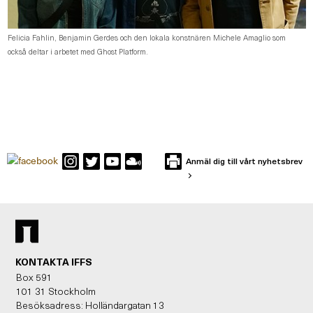
Felicia Fahlin, Benjamin Gerdes och den lokala konstnären Michele Amaglio som
också deltar i arbetet med Ghost Platform.
Anmäl dig till vårt nyhetsbrev
KONTAKTA IFFS
Box 591
101 31 Stockholm
Besöksadress: Holländargatan 13