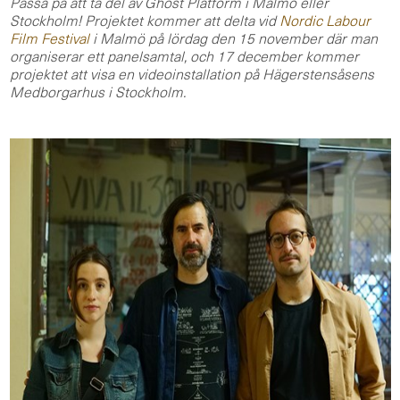
Passa på att ta del av Ghost Platform i Malmö eller
Stockholm! Projektet kommer att delta vid
Nordic Labour
Film Festival
i Malmö på lördag den 15 november där man
organiserar ett panelsamtal, och 17 december kommer
projektet att visa en videoinstallation på Hägerstensåsens
Medborgarhus i Stockholm.