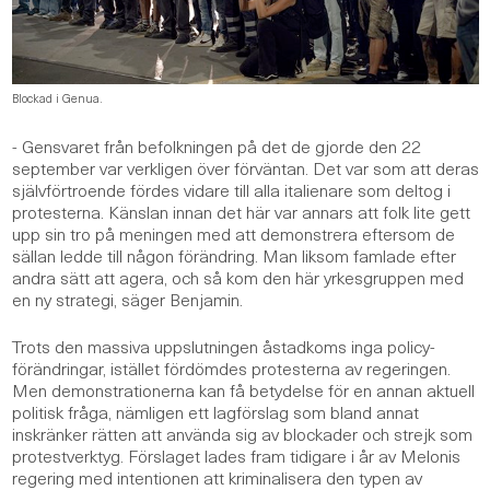
Blockad i Genua.
- Gensvaret från befolkningen på det de gjorde den 22
september var verkligen över förväntan. Det var som att deras
självförtroende fördes vidare till alla italienare som deltog i
protesterna. Känslan innan det här var annars att folk lite gett
upp sin tro på meningen med att demonstrera eftersom de
sällan ledde till någon förändring. Man liksom famlade efter
andra sätt att agera, och så kom den här yrkesgruppen med
en ny strategi, säger Benjamin.
Trots den massiva uppslutningen åstadkoms inga policy-
förändringar, istället fördömdes protesterna av regeringen.
Men demonstrationerna kan få betydelse för en annan aktuell
politisk fråga, nämligen ett lagförslag som bland annat
inskränker rätten att använda sig av blockader och strejk som
protestverktyg. Förslaget lades fram tidigare i år av Melonis
regering med intentionen att kriminalisera den typen av