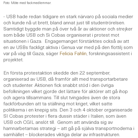
Foto: Möte med fackmedlemmar.
- USB hade redan tidigare en stark närvaro på sociala medier
och kunde nå ut brett, bland annat just till studentrörelsen.
Samtidigt byggde man på över två år av aktioner och strejker
som både USB och Si Cobas organiserat i protest mot
situationen i Gaza. Engagemanget förstärktes också av att
en av USBs fackligt aktiva i Genua var med på den flottilj som
var på väg till Gaza, säger
Felicia Fahlin
, forskningsassistent i
projektet.
En första protestaktion skedde den 22 september,
organiserad av USB, då framför allt med transportarbetare
och studenter. Aktionen fick snabbt stöd i den övriga
befolkningen vilket gjorde det lättare för aktörer att gå ihop
och agera tillsammans. Till slut tvingades även de stora
fackförbunden att ta ställning mot kriget, vilket satte
politikerna i en knepig sits. Den 3 och 4 oktober organiserade
SI Cobas protester i flera dussin städer i Italien, som även
USB och CGIL anslöt till. Genom att använda sig av
hamnarbetarnas strategi – att gå på själva transportnoderna i
samhället – blockerades viktiga delar av infrastrukturen.