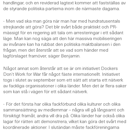
handlingar, och en reviderad lagtext kommer att fastställas av
de styrande politiska partierna inom de närmaste dagarna.
- Men vad ska man göra när man har med hundratusentals
strejkande att göra? Det blir svårt både praktiskt och PR-
mässigt för en regering att tala om arresteringar i ett sådant
läge. Man kan nog säga att den här massiva mobiliseringen
av invånare kan ha rubbat den politiska maktbalansen i den
frågan, men det återstår att se vad som händer med
lagförslaget framöver, säger Benjamin.
Något annat som återstår att se är om initiativet Dockers
Don’t Work for War får något fäste internationellt. Initiativet
togs i slutet av september som ett sätt att starta ett nätverk
av fackliga organisationer i olika länder. Men det är flera saker
som kan stå i vägen för ett sådant nätverk.
- För det första har olika fackförbund olika kulturer och olika
sammansättning av medlemmar – några vill gå långsamt och
försiktigt framåt, andra vill dra på. Olika länder har också olika
lagar för rätten att demonstrera, vilket kan göra det svårt med
koordinerade aktioner. I slutändan måste fackföreningarna