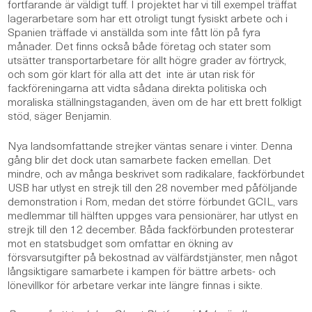
fortfarande är väldigt tuff. I projektet har vi till exempel träffat
lagerarbetare som har ett otroligt tungt fysiskt arbete och i
Spanien träffade vi anställda som inte fått lön på fyra
månader. Det finns också både företag och stater som
utsätter transportarbetare för allt högre grader av förtryck,
och som gör klart för alla att det inte är utan risk för
fackföreningarna att vidta sådana direkta politiska och
moraliska ställningstaganden, även om de har ett brett folkligt
stöd, säger Benjamin.
Nya landsomfattande strejker väntas senare i vinter. Denna
gång blir det dock utan samarbete facken emellan. Det
mindre, och av många beskrivet som radikalare, fackförbundet
USB har utlyst en strejk till den 28 november med påföljande
demonstration i Rom, medan det större förbundet GCIL, vars
medlemmar till hälften uppges vara pensionärer, har utlyst en
strejk till den 12 december. Båda fackförbunden protesterar
mot en statsbudget som omfattar en ökning av
försvarsutgifter på bekostnad av välfärdstjänster, men något
långsiktigare samarbete i kampen för bättre arbets- och
lönevillkor för arbetare verkar inte längre finnas i sikte.