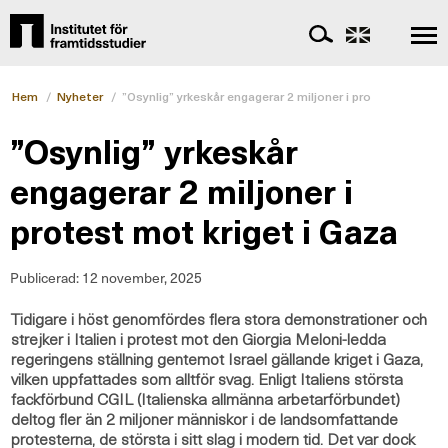
Hem
/
Nyheter
/
”Osynlig” yrkeskår engagerar 2 miljoner i protest mot kri
”Osynlig” yrkeskår
engagerar 2 miljoner i
protest mot kriget i Gaza
Publicerad:
12 november, 2025
Tidigare i höst genomfördes flera stora demonstrationer och
strejker i Italien i protest mot den Giorgia Meloni-ledda
regeringens ställning gentemot Israel gällande kriget i Gaza,
vilken uppfattades som alltför svag. Enligt Italiens största
fackförbund CGIL (Italienska allmänna arbetarförbundet)
deltog fler än 2 miljoner människor i de landsomfattande
protesterna, de största i sitt slag i modern tid. Det var dock