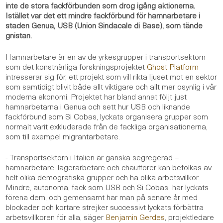
inte de stora fackförbunden som drog igång aktionerna.
Istället var det ett mindre fackförbund för hamnarbetare i
staden Genua, USB (Union Sindacale di Base), som tände
gnistan.
Hamnarbetare är en av de yrkesgrupper i transportsektorn
som det konstnärliga forskningsprojektet
Ghost Platform
intresserar sig för, ett projekt som vill rikta ljuset mot en sektor
som samtidigt blivit både allt viktigare och allt mer osynlig i vår
moderna ekonomi. Projektet har bland annat följt just
hamnarbetarna i Genua och sett hur USB och liknande
fackförbund som Si Cobas, lyckats organisera grupper som
normalt varit exkluderade från de fackliga organisationerna,
som till exempel migrantarbetare.
- Transportsektorn i Italien är ganska segregerad –
hamnarbetare, lagerarbetare och chaufförer kan befolkas av
helt olika demografiska grupper och ha olika arbetsvillkor.
Mindre, autonoma, fack som USB och Si Cobas har lyckats
förena dem, och gemensamt har man på senare år med
blockader och kortare strejker successivt lyckats förbättra
arbetsvillkoren för alla, säger
Benjamin Gerdes
, projektledare