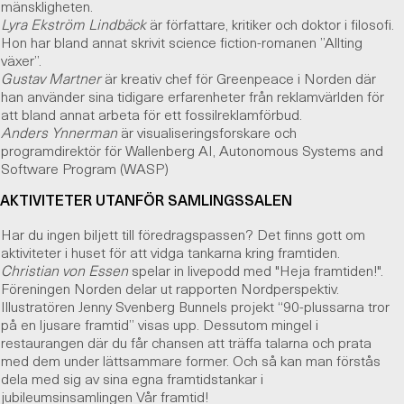
mänskligheten.
Lyra Ekström Lindbäck
är författare, kritiker och doktor i filosofi.
Hon har bland annat skrivit science fiction-romanen ”Allting
växer”.
Gustav Martner
är kreativ chef för Greenpeace i Norden där
han använder sina tidigare erfarenheter från reklamvärlden för
att bland annat arbeta för ett fossilreklamförbud.
Anders Ynnerman
är visualiseringsforskare och
programdirektör för Wallenberg AI, Autonomous Systems and
Software Program (WASP)
AKTIVITETER UTANFÖR SAMLINGSSALEN
Har du ingen biljett till föredragspassen? Det finns gott om
aktiviteter i huset för att vidga tankarna kring framtiden.
Christian von Essen
spelar in livepodd med "Heja framtiden!".
Föreningen Norden delar ut rapporten Nordperspektiv.
Illustratören Jenny Svenberg Bunnels projekt “90-plussarna tror
på en ljusare framtid” visas upp. Dessutom mingel i
restaurangen där du får chansen att träffa talarna och prata
med dem under lättsammare former. Och så kan man förstås
dela med sig av sina egna framtidstankar i
jubileumsinsamlingen Vår framtid!