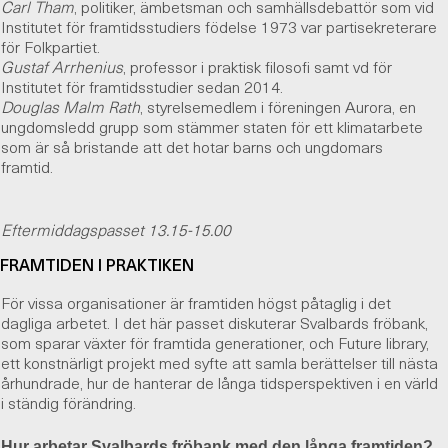
Carl Tham
, politiker, ämbetsman och samhällsdebattör som vid
Institutet för framtidsstudiers födelse 1973 var partisekreterare
för Folkpartiet.
Gustaf Arrhenius
, professor i praktisk filosofi samt vd för
Institutet för framtidsstudier sedan 2014.
Douglas Malm Rath
, styrelsemedlem i föreningen Aurora, en
ungdomsledd grupp som stämmer staten för ett klimatarbete
som är så bristande att det hotar barns och ungdomars
framtid.
Eftermiddagspasset 13.15-15.00
FRAMTIDEN I PRAKTIKEN
För vissa organisationer är framtiden högst påtaglig i det
dagliga arbetet. I det här passet diskuterar Svalbards fröbank,
som sparar växter för framtida generationer, och Future library,
ett konstnärligt projekt med syfte att samla berättelser till nästa
århundrade, hur de hanterar de långa tidsperspektiven i en värld
i ständig förändring.
Hur arbetar Svalbards fröbank med den långa framtiden?