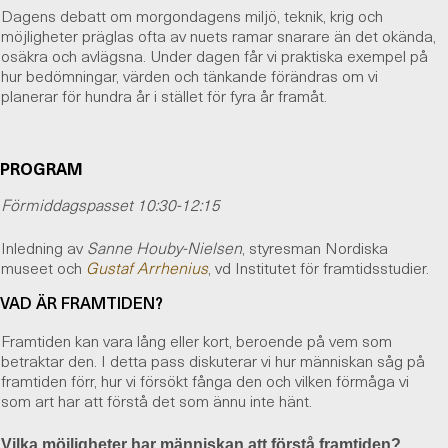
Dagens debatt om morgondagens miljö, teknik, krig och
möjligheter präglas ofta av nuets ramar snarare än det okända,
osäkra och avlägsna. Under dagen får vi praktiska exempel på
hur bedömningar, värden och tänkande förändras om vi
planerar för hundra år i stället för fyra år framåt.
PROGRAM
Förmiddagspasset 10:30-12:15
Inledning av
Sanne Houby-Nielsen
, styresman Nordiska
museet och
Gustaf Arrhenius
, vd Institutet för framtidsstudier.
VAD ÄR FRAMTIDEN?
Framtiden kan vara lång eller kort, beroende på vem som
betraktar den. I detta pass diskuterar vi hur människan såg på
framtiden förr, hur vi försökt fånga den och vilken förmåga vi
som art har att förstå det som ännu inte hänt.
Vilka möjligheter har människan att förstå framtiden?