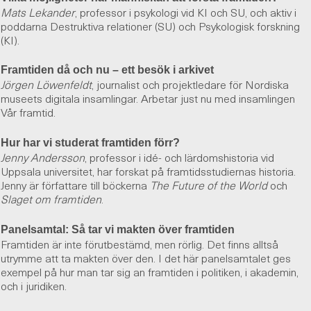
Mats Lekander
, professor i psykologi vid KI och SU, och aktiv i
poddarna Destruktiva relationer (SU) och Psykologisk forskning
(KI).
Framtiden då och nu – ett besök i arkivet
Jörgen Löwenfeldt
, journalist och projektledare för Nordiska
museets digitala insamlingar. Arbetar just nu med insamlingen
Vår framtid.
Hur har vi studerat framtiden förr?
Jenny Andersson
, professor i idé- och lärdomshistoria vid
Uppsala universitet, har forskat på framtidsstudiernas historia.
Jenny är författare till böckerna
The Future of the World
och
Slaget om framtiden
.
Panelsamtal: Så tar vi makten över framtiden
Framtiden är inte förutbestämd, men rörlig. Det finns alltså
utrymme att ta makten över den. I det här panelsamtalet ges
exempel på hur man tar sig an framtiden i politiken, i akademin,
och i juridiken.