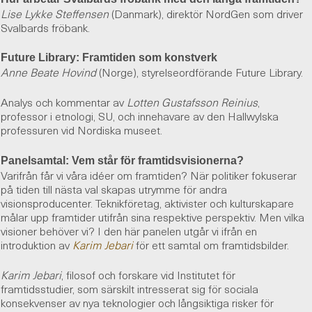
Lise Lykke Steffensen
(Danmark), direktör NordGen som driver
Svalbards fröbank.
Future Library: Framtiden som konstverk
Anne Beate Hovind
(Norge), styrelseordförande Future Library.
Analys och kommentar av
Lotten Gustafsson Reinius
,
professor i etnologi, SU, och innehavare av den Hallwylska
professuren vid Nordiska museet.
Panelsamtal: Vem står för framtidsvisionerna?
Varifrån får vi våra idéer om framtiden? När politiker fokuserar
på tiden till nästa val skapas utrymme för andra
visionsproducenter. Teknikföretag, aktivister och kulturskapare
målar upp framtider utifrån sina respektive perspektiv. Men vilka
visioner behöver vi? I den här panelen utgår vi ifrån en
introduktion av
Karim Jebari
för ett samtal om framtidsbilder.
Karim Jebari
, filosof och forskare vid Institutet för
framtidsstudier, som särskilt intresserat sig för sociala
konsekvenser av nya teknologier och långsiktiga risker för