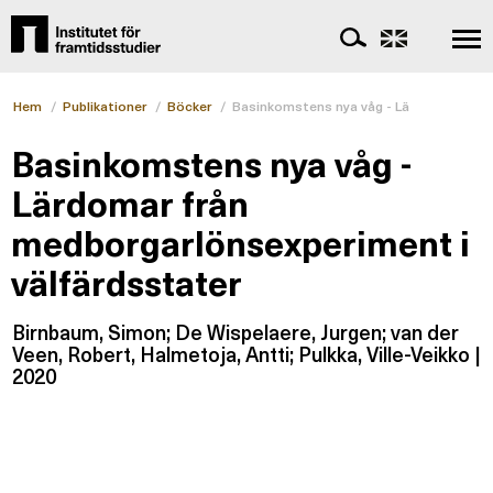
Hem
/
Publikationer
/
Böcker
/
Basinkomstens nya våg - Lärdomar från 
Basinkomstens nya våg -
Lärdomar från
medborgarlönsexperiment i
välfärdsstater
Birnbaum, Simon; De Wispelaere, Jurgen; van der
Veen, Robert, Halmetoja, Antti; Pulkka, Ville-Veikko |
2020