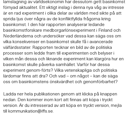
lam
slagning av världsekonomin har dessutom gett basinkomst
förnyad aktualitet.
Ett viktigt inslag i denna nya våg av intresse
är en rad experiment i olika delar av
världen med sikte på att
sprida ljus över några av de konfliktfyllda frågorna kring
basinkomst. I den här rapporten analyserar ledande
basinkomstforskare med
borgarlönsexperiment i Finland och
Nederländerna och undersöker vad dessa
kan säga oss om
vilka konsekvenser en basinkomst skulle få i avancerade
väl
färdsstater.
Rapporten tecknar en bild av de politiska
processer som ledde fram till experi
menten och belyser i
vilken mån dessa och liknande experiment kan klargöra hur
en
basinkomst skulle påverka samhället. Varför har dessa
experiment genom
-
förts? Vilka vetenskapliga och politiska
lärdomar finns att dra? Och vad – om något
– kan de säga
oss om basinkomstens önskvärdhet och genomförbarhet?
Ladda ner hela publikationen genom att klicka på knappen
nedan. Den kommer inom kort att finnas att köpa i tryckt
version. Är du intresserad av att köpa en tryckt version, mejla
till
kommunikation@iffs.se
.