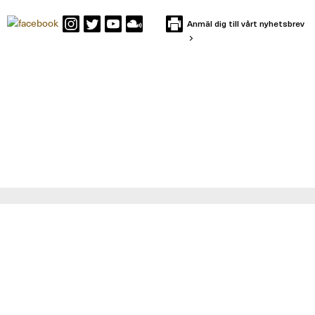
Anmäl dig till vårt nyhetsbrev
KONTAKTA IFFS
Box 591
101 31 Stockholm
Besöksadress: Holländargatan 13
Telefon: 08-402 12 00