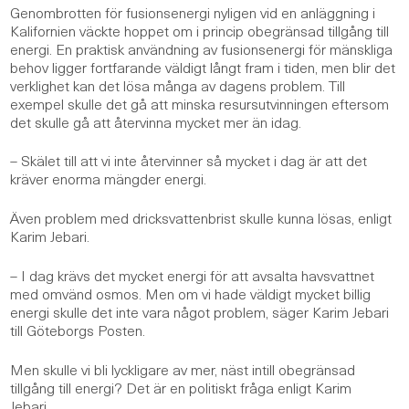
Genombrotten för fusionsenergi nyligen vid en anläggning i
Kalifornien väckte hoppet om i princip obegränsad tillgång till
energi. En praktisk användning av fusionsenergi för mänskliga
behov ligger fortfarande väldigt långt fram i tiden, men blir det
verklighet kan det lösa många av dagens problem. Till
exempel skulle det gå att minska resursutvinningen eftersom
det skulle gå att återvinna mycket mer än idag.
–
Skälet till att vi inte återvinner så mycket i dag är att det
kräver enorma mängder energi.
Även problem med dricksvattenbrist skulle kunna lösas, enligt
Karim Jebari.
–
I dag krävs det mycket energi för att avsalta havsvattnet
med omvänd osmos. Men om vi hade väldigt mycket billig
energi skulle det inte vara något problem, säger Karim Jebari
till Göteborgs Posten.
Men skulle vi bli lyckligare av mer, näst intill obegränsad
tillgång till energi? Det är en politiskt fråga enligt Karim
Jebari.