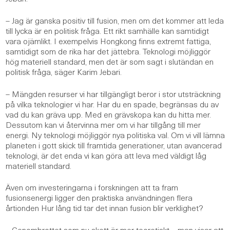
– Jag är ganska positiv till fusion, men om det kommer att leda
till lycka är en politisk fråga. Ett rikt samhälle kan samtidigt
vara ojämlikt. I exempelvis Hongkong finns extremt fattiga,
samtidigt som de rika har det jättebra. Teknologi möjliggör
hög materiell standard, men det är som sagt i slutändan en
politisk fråga, säger Karim Jebari.
– Mängden resurser vi har tillgängligt beror i stor utsträckning
på vilka teknologier vi har. Har du en spade, begränsas du av
vad du kan gräva upp. Med en grävskopa kan du hitta mer.
Dessutom kan vi återvinna mer om vi har tillgång till mer
energi. Ny teknologi möjliggör nya politiska val. Om vi vill lämna
planeten i gott skick till framtida generationer, utan avancerad
teknologi, är det enda vi kan göra att leva med väldigt låg
materiell standard.
Även om investeringarna i forskningen att ta fram
fusionsenergi ligger den praktiska användningen flera
årtionden Hur lång tid tar det innan fusion blir verklighet?
– Genombrottet som nu skett är mer teoretiskt – man visar att