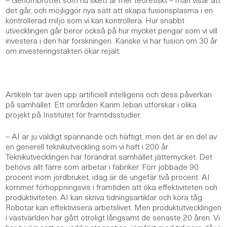
det går, och möjliggör nya sätt att skapa fusionsplasma i en
kontrollerad miljö som vi kan kontrollera. Hur snabbt
utvecklingen går beror också på hur mycket pengar som vi vill
investera i den här forskningen. Kanske vi har fusion om 30 år
om investeringstakten ökar rejält.
Artikeln tar även upp artificiell intelligens och dess påverkan
på samhället. Ett områden Karim Jebari utforskar i olika
projekt på Institutet för framtidsstudier.
– AI är ju väldigt spännande och häftigt, men det är en del av
en generell teknikutveckling som vi haft i 200 år.
Teknikutvecklingen har förändrat samhället jättemycket. Det
behövs allt färre som arbetar i fabriker. Förr jobbade 90
procent inom jordbruket, idag är de ungefär två procent. AI
kommer förhoppningsvis i framtiden att öka effektiviteten och
produktiviteten. AI kan skriva tidningsartiklar och köra tåg.
Robotar kan effektivisera arbetslivet. Men produktutvecklingen
i västvärlden har gått otroligt långsamt de senaste 20 åren. Vi
har tyvärr sett en verklig stagnation, jämfört med tidigare då vi