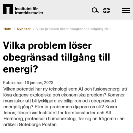
Hem
/
Nyheter
/
Vilka problem löser obegränsad tillgång till energi?
Vilka problem löser
obegränsad tillgång till
energi?
Publicerad:
16 januari, 2023
Vilken potential har ny teknologi som AI och fusionsenergi att
lösa dagens ekologiska och ekonomiska problem? Kommer
människor att bli lyckligare av billig, ren och obegränsad
energitillgång? Eller är problemen djupare än så? Karim
Jebari, filosofi vid Institutet för framtidsstudier och Alf
Hornborg, professor i humanekologi, tar sig an frågorna i en
artikel i Göteborgs Posten.