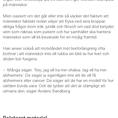
på människor.
Men oavsett om det går eller inte så väcker det faktum att
människor faktiskt redan väljer att frysa ned sina kroppar,
viktiga frågor inom etik, juridik och filosofi om vad död betyder,
vem som räknas som patient och hur samhället ska hantera
människor som vill bli bevarade för en möjlig framtid.
Han anser också att motståndet mot livsförlängning ofta
bottnar i att människor inte vill rubba sin bild av hur livet och
döden bör fungera.
–
Många säger: ’Nej, jag vill ha min ohälsa. Jag vill ha min
alzheimers.’ De säger ju egentligen inte att de vill få
alzheimers eller cancer. De säger att de har en modell för hur
världen borde vara. Och de tycker att det är olämpligt att
utmana den, säger Anders Sandberg.
Relaterat material