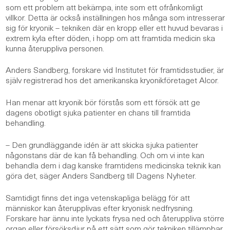
som ett problem att bekämpa, inte som ett ofrånkomligt
villkor. Detta är också inställningen hos många som intresserar
sig för kryonik – tekniken där en kropp eller ett huvud bevaras i
extrem kyla efter döden, i hopp om att framtida medicin ska
kunna återuppliva personen.
Anders Sandberg, forskare vid Institutet för framtidsstudier, är
själv registrerad hos det amerikanska kryonikföretaget Alcor.
Han menar att kryonik bör förstås som ett försök att ge
dagens obotligt sjuka patienter en chans till framtida
behandling.
–
Den grundläggande idén är att skicka sjuka patienter
någonstans där de kan få behandling. Och om vi inte kan
behandla dem i dag kanske framtidens medicinska teknik kan
göra det, säger Anders Sandberg till Dagens Nyheter.
Samtidigt finns det inga vetenskapliga belägg för att
människor kan återupplivas efter kryonisk nedfrysning.
Forskare har ännu inte lyckats frysa ned och återuppliva större
organ eller försöksdjur på ett sätt som gör tekniken tillämpbar