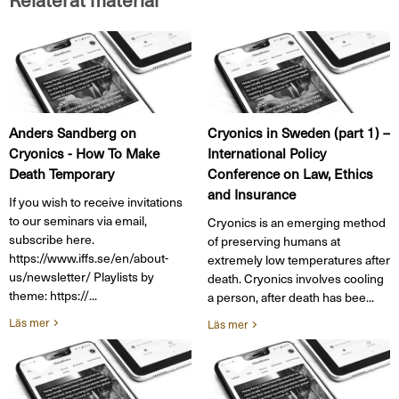
Anders Sandberg on
Cryonics in Sweden (part 1) –
Cryonics - How To Make
International Policy
Death Temporary
Conference on Law, Ethics
and Insurance
If you wish to receive invitations
to our seminars via email,
Cryonics is an emerging method
subscribe here.
of preserving humans at
https://www.iffs.se/en/about-
extremely low temperatures after
us/newsletter/ Playlists by
death. Cryonics involves cooling
theme: https://...
a person, after death has bee...
Läs mer
Läs mer