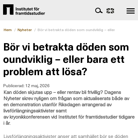
Hem
/
Nyheter
/
Bör vi betrakta döden som oundviklig – eller bara ett pr
Bör vi betrakta döden som
oundviklig – eller bara ett
problem att lösa?
Publicerad:
12 maj, 2026
Kan döden skjutas upp – eller rentav bli frivillig? Dagens
Nyheter skrev nyligen om frågan som aktualiserats både av
en demonstration utanför Riksdagen
arrangerad av
livsförlängningsaktivister samt
av
kryonikkonferensen
vid
Institutet
för
f
ramtidsstudier tidigare
i år
.
Livsförlängningsaktivister anser att samhället bör se döden