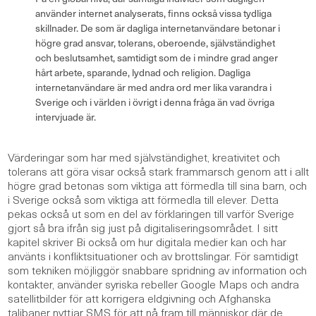
använder internet analyserats, finns också vissa tydliga
skillnader. De som är dagliga internetanvändare betonar i
högre grad ansvar, tolerans, oberoende, självständighet
och beslutsamhet, samtidigt som de i mindre grad anger
hårt arbete, sparande, lydnad och religion. Dagliga
internetanvändare är med andra ord mer lika varandra i
Sverige och i världen i övrigt i denna fråga än vad övriga
intervjuade är.
Värderingar som har med självständighet, kreativitet och
tolerans att göra visar också stark frammarsch genom att i allt
högre grad betonas som viktiga att förmedla till sina barn, och
i Sverige också som viktiga att förmedla till elever. Detta
pekas också ut som en del av förklaringen till varför Sverige
gjort så bra ifrån sig just på digitaliseringsområdet. I sitt
kapitel skriver Bi också om hur digitala medier kan och har
använts i konfliktsituationer och av brottslingar. För samtidigt
som tekniken möjliggör snabbare spridning av information och
kontakter, använder syriska rebeller Google Maps och andra
satellitbilder för att korrigera eldgivning och Afghanska
talibaner nyttjar SMS för att nå fram till människor där de