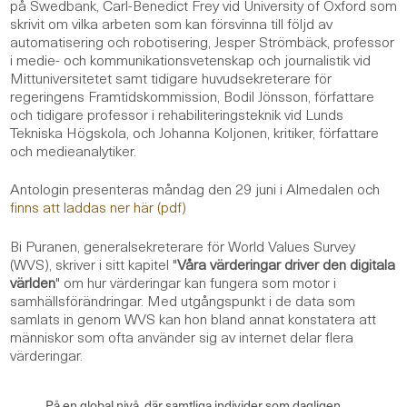
på Swedbank, Carl-Benedict Frey vid University of Oxford som
skrivit om vilka arbeten som kan försvinna till följd av
automatisering och robotisering, Jesper Strömbäck, professor
i medie- och kommunikationsvetenskap och journalistik vid
Mittuniversitetet samt tidigare huvudsekreterare för
regeringens Framtidskommission, Bodil Jönsson, författare
och tidigare professor i rehabiliteringsteknik vid Lunds
Tekniska Högskola, och Johanna Koljonen, kritiker, författare
och medieanalytiker.
Antologin presenteras måndag den 29 juni i Almedalen och
finns att laddas ner här (pdf)
Bi Puranen, generalsekreterare för World Values Survey
(WVS), skriver i sitt kapitel "
Våra värderingar driver den digitala
världen
" om hur värderingar kan fungera som motor i
samhällsförändringar. Med utgångspunkt i de data som
samlats in genom WVS kan hon bland annat konstatera att
människor som ofta använder sig av internet delar flera
värderingar.
På en global nivå, där samtliga individer som dagligen