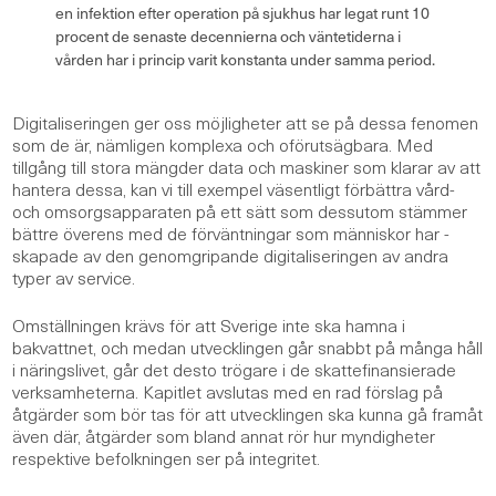
en infektion efter operation på sjukhus har legat runt 10
procent de senaste decennierna och väntetiderna i
vården har i princip varit konstanta under samma period.
Digitaliseringen ger oss möjligheter att se på dessa fenomen
som de är, nämligen komplexa och oförutsägbara. Med
tillgång till stora mängder data och maskiner som klarar av att
hantera dessa, kan vi till exempel väsentligt förbättra vård-
och omsorgsapparaten på ett sätt som dessutom stämmer
bättre överens med de förväntningar som människor har -
skapade av den genomgripande digitaliseringen av andra
typer av service.
Omställningen krävs för att Sverige inte ska hamna i
bakvattnet, och medan utvecklingen går snabbt på många håll
i näringslivet, går det desto trögare i de skattefinansierade
verksamheterna. Kapitlet avslutas med en rad förslag på
åtgärder som bör tas för att utvecklingen ska kunna gå framåt
även där, åtgärder som bland annat rör hur myndigheter
respektive befolkningen ser på integritet.