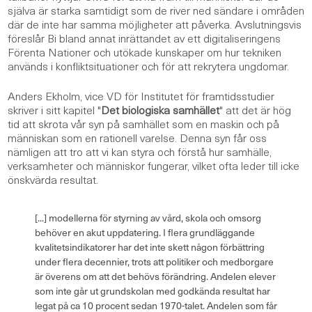
själva är starka samtidigt som de river ned sändare i områden
där de inte har samma möjligheter att påverka. Avslutningsvis
föreslår Bi bland annat inrättandet av ett digitaliseringens
Förenta Nationer och utökade kunskaper om hur tekniken
används i konfliktsituationer och för att rekrytera ungdomar.
Anders Ekholm, vice VD för Institutet för framtidsstudier
skriver i sitt kapitel "
Det biologiska samhället
" att det är hög
tid att skrota vår syn på samhället som en maskin och på
människan som en rationell varelse. Denna syn får oss
nämligen att tro att vi kan styra och förstå hur samhälle,
verksamheter och människor fungerar, vilket ofta leder till icke
önskvärda resultat.
[...] modellerna för styrning av vård, skola och omsorg
behöver en akut uppdatering. I flera grundläggande
kvalitetsindikatorer har det inte skett någon förbättring
under flera decennier, trots att politiker och medborgare
är överens om att det behövs förändring. Andelen elever
som inte går ut grundskolan med godkända resultat har
legat på ca 10 procent sedan 1970-talet. Andelen som får