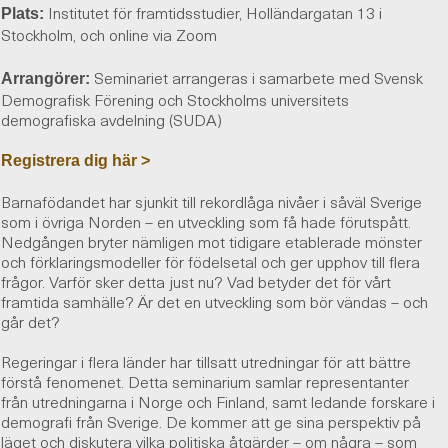
Institutet för framtidsstudier, Holländargatan 13 i
Plats:
Stockholm, och online via Zoom
Seminariet arrangeras i samarbete med Svensk
Arrangörer:
Demografisk Förening och Stockholms universitets
demografiska avdelning (SUDA)
Registrera dig här >
Barnafödandet har sjunkit till rekordlåga nivåer i såväl Sverige
som i övriga Norden – en utveckling som få hade förutspått.
Nedgången bryter nämligen mot tidigare etablerade mönster
och förklaringsmodeller för födelsetal och ger upphov till flera
frågor. Varför sker detta just nu? Vad betyder det för vårt
framtida samhälle? Är det en utveckling som bör vändas – och
går det?
Regeringar i flera länder har tillsatt utredningar för att bättre
förstå fenomenet. Detta seminarium samlar representanter
från utredningarna i Norge och Finland, samt ledande forskare i
demografi från Sverige. De kommer att ge sina perspektiv på
läget och diskutera vilka politiska åtgärder – om några – som