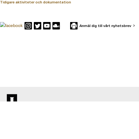
Tidigare aktiviteter och dokumentation
Anmäl dig till vårt nyhetsbrev
KONTAKTA IFFS
Box 591
101 31 Stockholm
Besöksadress: Holländargatan 13
Telefon: 08-402 12 00