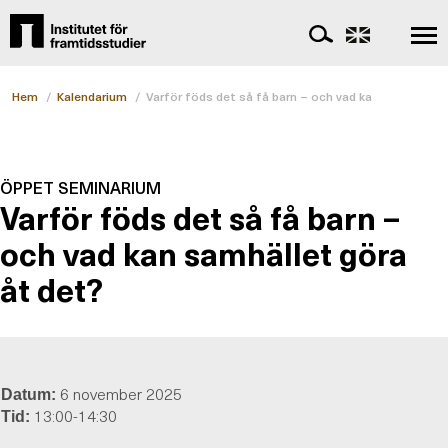
Hem
/
Kalendarium
/
Varför föds det så få barn – och vad kan samhället 
ÖPPET SEMINARIUM
Varför föds det så få barn –
och vad kan samhället göra
åt det?
6 november 2025
Datum:
13:00-14:30
Tid: