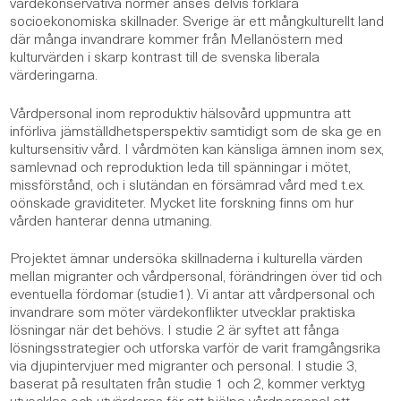
värdekonservativa normer anses delvis förklara
socioekonomiska skillnader. Sverige är ett mångkulturellt land
där många invandrare kommer från Mellanöstern med
kulturvärden i skarp kontrast till de svenska liberala
värderingarna.
Vårdpersonal inom reproduktiv hälsovård uppmuntra att
införliva jämställdhetsperspektiv samtidigt som de ska ge en
kultursensitiv vård. I vårdmöten kan känsliga ämnen inom sex,
samlevnad och reproduktion leda till spänningar i mötet,
missförstånd, och i slutändan en försämrad vård med t.ex.
oönskade graviditeter. Mycket lite forskning finns om hur
vården hanterar denna utmaning.
Projektet ämnar undersöka skillnaderna i kulturella värden
mellan migranter och vårdpersonal, förändringen över tid och
eventuella fördomar (studie1). Vi antar att vårdpersonal och
invandrare som möter värdekonflikter utvecklar praktiska
lösningar när det behövs. I studie 2 är syftet att fånga
lösningsstrategier och utforska varför de varit framgångsrika
via djupintervjuer med migranter och personal. I studie 3,
baserat på resultaten från studie 1 och 2, kommer verktyg
utvecklas och utvärderas för att hjälpa vårdpersonal att