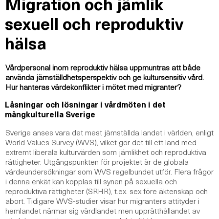
Migration och jämlik
sexuell och reproduktiv
hälsa
Vårdpersonal inom reproduktiv hälsa uppmuntras att både
använda jämställdhetsperspektiv och ge kultursensitiv vård.
Hur hanteras värdekonflikter i mötet med migranter?
Låsningar och lösningar i vårdmöten i det
mångkulturella Sverige
Sverige anses vara det mest jämställda landet i världen, enligt
World Values Survey (WVS), vilket gör det till ett land med
extremt liberala kulturvärden som jämlikhet och reproduktiva
rättigheter. Utgångspunkten för projektet är de globala
värdeundersökningar som WVS regelbundet utför. Flera frågor
i denna enkät kan kopplas till synen på sexuella och
reproduktiva rättigheter (SRHR), t.ex. sex före äktenskap och
abort. Tidigare WVS-studier visar hur migranters attityder i
hemlandet närmar sig värdlandet men upprätthållandet av