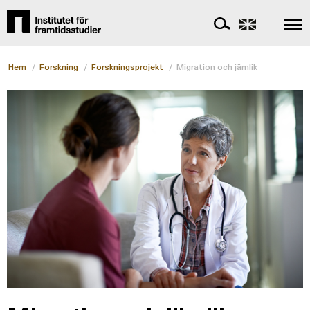
Hem
/
Forskning
/
Forskningsprojekt
/
Migration och jämlik sexuell och 