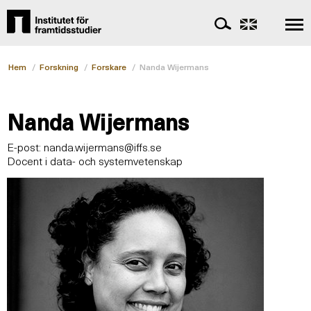
Hem
/
Forskning
/
Forskare
/
Nanda Wijermans
Nanda Wijermans
E-post:
nanda.wijermans@iffs.se
Docent i data- och systemvetenskap