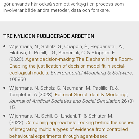
gör används här också som ett verktyg i en process som
involverar både andra metoder, data och forskare.
TRE NYLIGEN PUBLICERADE ARBETEN
Wijermans, N., Scholz, G., Chappin, É., Heppenstall, A.,
Filatova, T., Polhill, J. G., Semeniuk, C. & Stöppler, F.
(2023).
Agent decision-making: The Elephant in the Room-
Enabling the justification of decision model fit in social-
ecological models
.
Environmental Modelling & Software
,
105850.
Wijermans, N, Scholz, G, Neumann, M, Paolillo, R, &
Templeton, A (2023)
'Editorial: Social Identity Modelling'
,
Journal of Artificial Societies and Social Simulation
26 (3)
15.
Wijermans, N., Schill, C., Lindahl, T., & Schlüter, M.
(2022).
Combining approaches: Looking behind the scenes
of integrating multiple types of evidence from controlled
behavioural experiments through agent-based