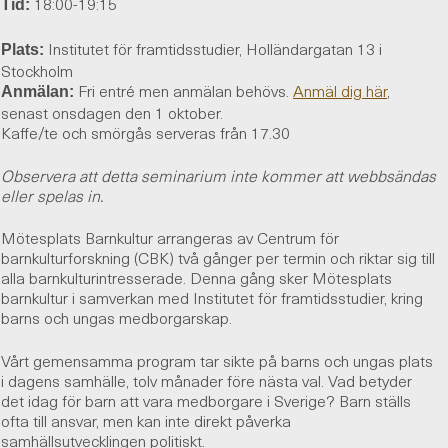
18:00-19:15
Tid:
Institutet för framtidsstudier, Holländargatan 13 i
Plats:
Stockholm
Fri entré men anmälan behövs.
Anmäl dig här
,
Anmälan:
senast onsdagen den 1 oktober.
Kaffe/te och smörgås serveras från 17.30
Observera att detta seminarium inte kommer att webbsändas
eller spelas in.
Mötesplats Barnkultur arrangeras av Centrum för
barnkulturforskning (CBK) två gånger per termin och riktar sig till
alla barnkulturintresserade. Denna gång sker Mötesplats
barnkultur i samverkan med Institutet för framtidsstudier, kring
barns och ungas medborgarskap.
Vårt gemensamma program tar sikte på barns och ungas plats
i dagens samhälle, tolv månader före nästa val. Vad betyder
det idag för barn att vara medborgare i Sverige? Barn ställs
ofta till ansvar, men kan inte direkt påverka
samhällsutvecklingen politiskt.