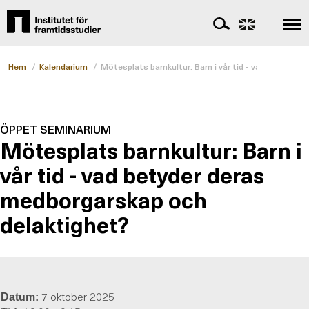
Hem
/
Kalendarium
/
Mötesplats barnkultur: Barn i vår tid - vad betyder
ÖPPET SEMINARIUM
Mötesplats barnkultur: Barn i
vår tid - vad betyder deras
medborgarskap och
delaktighet?
7 oktober 2025
Datum: