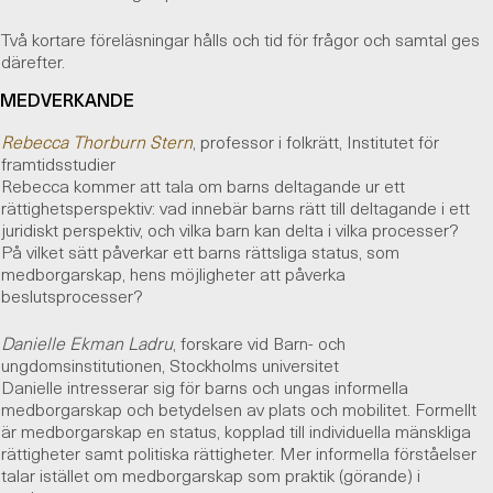
Två kortare föreläsningar hålls och tid för frågor och samtal ges
därefter.
MEDVERKANDE
Rebecca Thorburn Stern
, professor i folkrätt, Institutet för
framtidsstudier
Rebecca kommer att tala om barns deltagande ur ett
rättighetsperspektiv: vad innebär barns rätt till deltagande i ett
juridiskt perspektiv, och vilka barn kan delta i vilka processer?
På vilket sätt påverkar ett barns rättsliga status, som
medborgarskap, hens möjligheter att påverka
beslutsprocesser?
Danielle Ekman Ladru
, forskare vid Barn- och
ungdomsinstitutionen, Stockholms universitet
Danielle
intresserar sig för barns och ungas informella
medborgarskap och betydelsen av plats och mobilitet. Formellt
är medborgarskap en status, kopplad till individuella mänskliga
rättigheter samt politiska rättigheter. Mer informella förståelser
talar istället om medborgarskap som praktik (görande) i