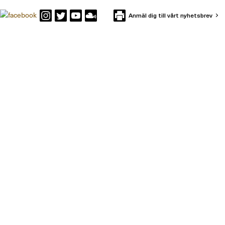
Anmäl dig till vårt nyhetsbrev
KONTAKTA IFFS
Box 591
101 31 Stockholm
Besöksadress: Holländargatan 13
Telefon: 08-402 12 00