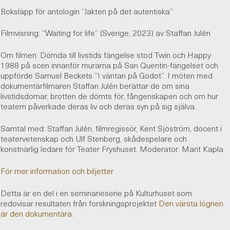
Boksläpp för antologin ”Jakten på det autentiska”
Filmvisning: ”Waiting for life” (Sverige, 2023) av Staffan Julén
Om filmen: Dömda till livstids fängelse stod Twin och Happy
1988 på scen innanför murarna på San Quentin-fängelset och
uppförde Samuel Beckets ”I väntan på Godot”. I möten med
dokumentärfilmaren Staffan Julén berättar de om sina
livstidsdomar, brotten de dömts för, fångenskapen och om hur
teatern påverkade deras liv och deras syn på sig själva.
Samtal med: Staffan Julén, filmregissör, Kent Sjöström, docent i
teatervetenskap och Ulf Stenberg, skådespelare och
konstnärlig ledare för Teater Fryshuset. Moderator: Marit Kapla
För mer information och biljetter
Detta är en del i en seminarieserie på Kulturhuset som
redovisar resultaten från forskningsprojektet
Den värsta lögnen
är den dokumentära
.