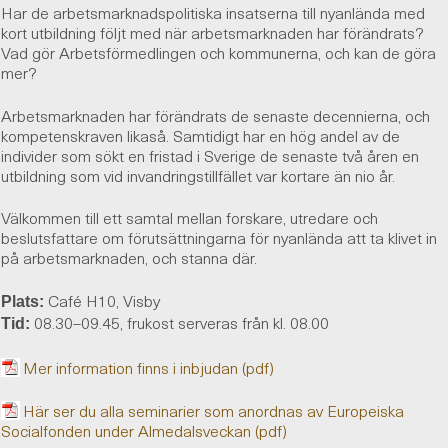
Har de arbetsmarknadspolitiska insatserna till nyanlända med
kort utbildning följt med när arbetsmarknaden har förändrats?
Vad gör Arbetsförmedlingen och kommunerna, och kan de göra
mer?
Arbetsmarknaden har förändrats de senaste decennierna, och
kompetenskraven likaså. Samtidigt har en hög andel av de
individer som sökt en fristad i Sverige de senaste två åren en
utbildning som vid invandringstillfället var kortare än nio år.
Välkommen till ett samtal mellan forskare, utredare och
beslutsfattare om förutsättningarna för nyanlända att ta klivet in
på arbetsmarknaden, och stanna där.
Café H10, Visby
Plats:
08.30–09.45, frukost serveras från kl. 08.00
Tid:
Mer information finns i inbjudan (pdf)
Här ser du alla seminarier som anordnas av Europeiska
Socialfonden under Almedalsveckan (pdf)